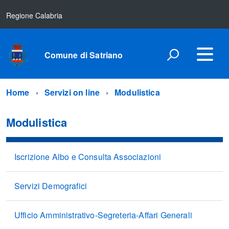
Regione Calabria
Comune di Satriano
Home
Servizi on line
Modulistica
Modulistica
Iscrizione Albo e Consulta Associazioni
Servizi Demografici
Ufficio Amministrativo-Segreteria-Affari Generali