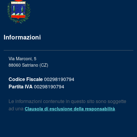
Informazioni
Via Marconi, 5
88060 Satriano (CZ)
Codice Fiscale
00298190794
Partita IVA
00298190794
Le informazioni contenute in questo sito sono soggette
ad una
.
Clausola di esclusione della responsabilità