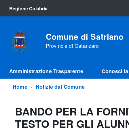
Regione Calabria
Comune di Satriano
Provincia di Catanzaro
Amministrazione Trasparente
Conosci la 
Home
Notizie dal Comune
BANDO PER LA FORNIT
TESTO PER GLI ALUN