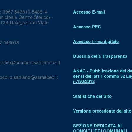
:
0967 543810-543814
Accesso E-mail
icipale Centro Storico) -
133(Delegazione Viale
Accesso PEC
Accesso firma digitale
7 543018
Bussola della Trasparenza
rativo@comune.satriano.cz.it
ANAC - Pubblicazione dei dat
sensi dell'art.1 comma 32 L
ocollo.satriano@asmepec.it
n.190/2012
Statistiche del Sito
Versione precedente del sito
SEZIONE DEDICATA AI
CONSIGLIERI COMUNALI