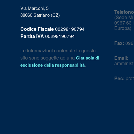
Via Marconi, 5
Telefono
88060 Satriano (CZ)
(Sede Mun
0967 631
Europa)
Codice Fiscale
00298190794
Partita IVA
00298190794
Fax:
096
Le informazioni contenute in questo
sito sono soggette ad una
Clausola di
Email:
amminist
.
esclusione della responsabilità
Pec:
prot