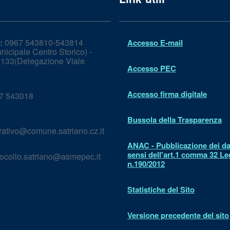
:
0967 543810-543814
Accesso E-mail
icipale Centro Storico) -
133(Delegazione Viale
Accesso PEC
Accesso firma digitale
7 543018
Bussola della Trasparenza
rativo@comune.satriano.cz.it
ANAC - Pubblicazione dei dat
sensi dell'art.1 comma 32 L
ocollo.satriano@asmepec.it
n.190/2012
Statistiche del Sito
Versione precedente del sito