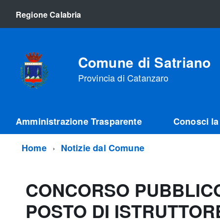
Regione Calabria
Comune di Satriano
Provincia di Catanzaro
Amministrazione Trasparente
Conosci la 
Home
Notizie dal Comune
CONCORSO PUBBLICO 
POSTO DI ISTRUTTOR