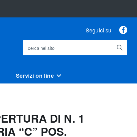
Fac
Seguici su
cerca nel sito
Servizi on line
RTURA DI N. 1
IA “C” POS.