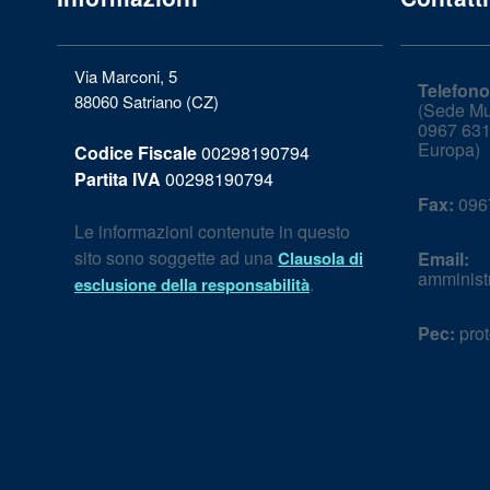
Via Marconi, 5
Telefono
88060 Satriano (CZ)
(Sede Mun
0967 631
Europa)
Codice Fiscale
00298190794
Partita IVA
00298190794
Fax:
096
Le informazioni contenute in questo
sito sono soggette ad una
Clausola di
Email:
amminist
.
esclusione della responsabilità
Pec:
prot