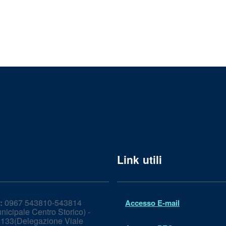
Link utili
:
0967 543810-543814
Accesso E-mail
icipale Centro Storico) -
133(Delegazione Viale