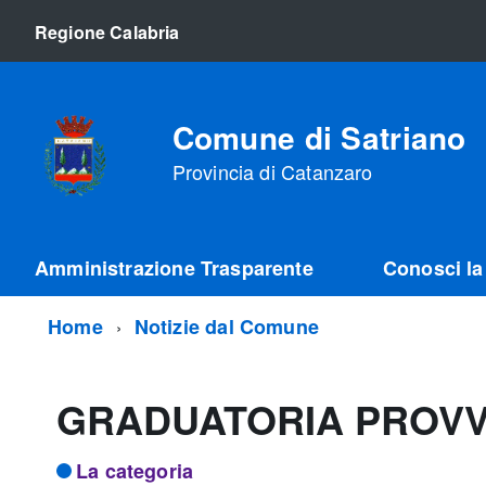
Regione Calabria
Comune di Satriano
Provincia di Catanzaro
Amministrazione Trasparente
Conosci la 
Home
Notizie dal Comune
GRADUATORIA PROVVI
La categoria