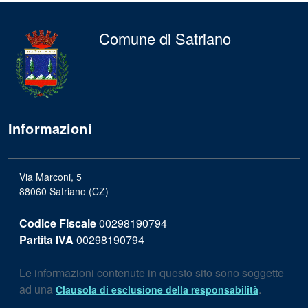
Comune di Satriano
Informazioni
Via Marconi, 5
88060 Satriano (CZ)
Codice Fiscale
00298190794
Partita IVA
00298190794
Le informazioni contenute in questo sito sono soggette
ad una
.
Clausola di esclusione della responsabilità