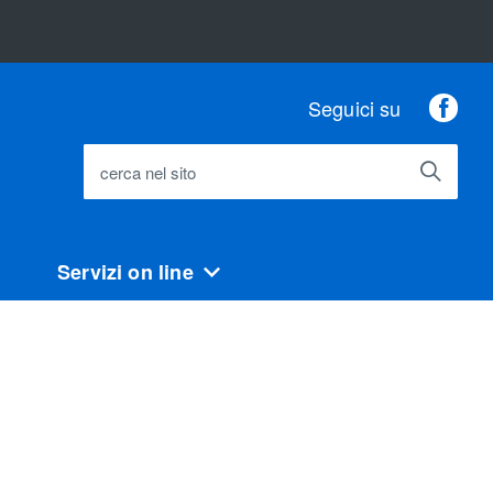
Fac
Seguici su
cerca nel sito
Servizi on line