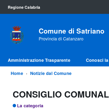
Regione Calabria
Comune di Satriano
Provincia di Catanzaro
Amministrazione Trasparente
Conosci la 
Home
Notizie dal Comune
CONSIGLIO COMUNA
La categoria