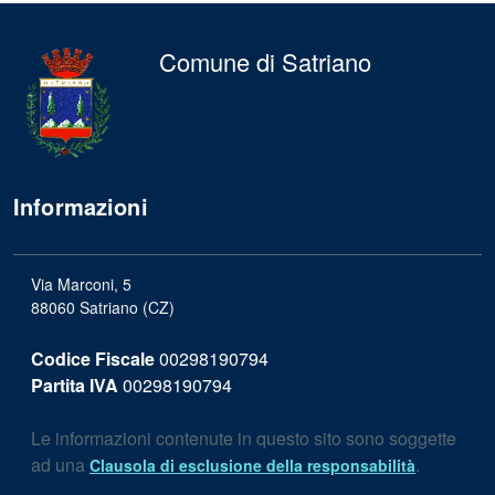
Comune di Satriano
Informazioni
Via Marconi, 5
88060 Satriano (CZ)
Codice Fiscale
00298190794
Partita IVA
00298190794
Le informazioni contenute in questo sito sono soggette
ad una
.
Clausola di esclusione della responsabilità