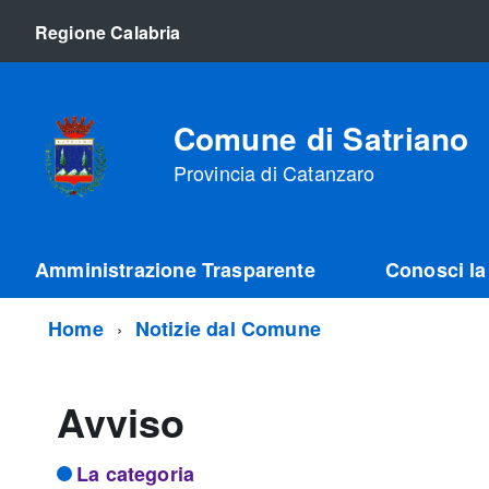
Regione Calabria
Comune di Satriano
Provincia di Catanzaro
Amministrazione Trasparente
Conosci la 
Home
Notizie dal Comune
Avviso
La categoria