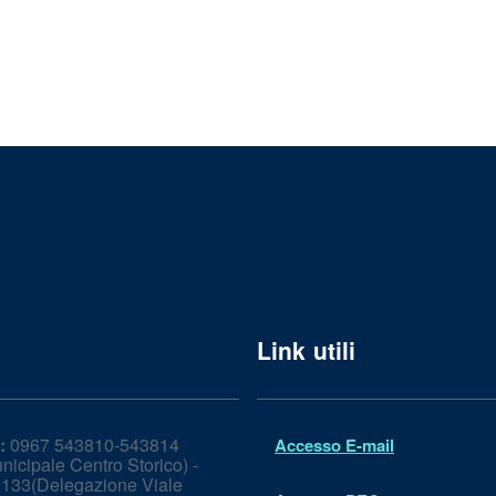
Link utili
:
0967 543810-543814
Accesso E-mail
icipale Centro Storico) -
133(Delegazione Viale