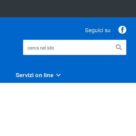
Fac
Seguici su
cerca nel sito
Servizi on line