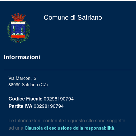
Comune di Satriano
Informazioni
Via Marconi, 5
88060 Satriano (CZ)
Codice Fiscale
00298190794
Partita IVA
00298190794
Le informazioni contenute in questo sito sono soggette
ad una
.
Clausola di esclusione della responsabilità