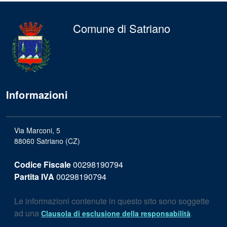
Comune di Satriano
Informazioni
Via Marconi, 5
88060 Satriano (CZ)
Codice Fiscale
00298190794
Partita IVA
00298190794
Le informazioni contenute in questo sito sono soggette
ad una
.
Clausola di esclusione della responsabilità